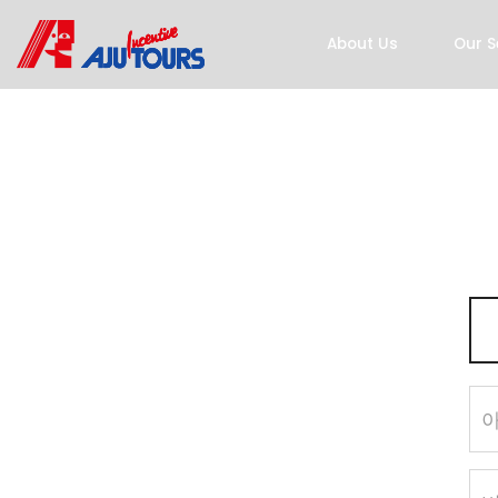
About Us
Our S