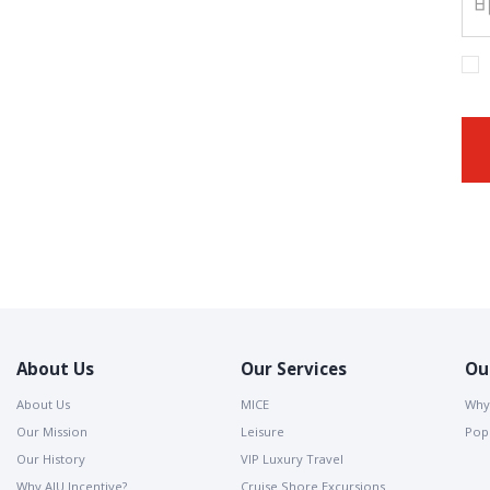
About Us
Our Services
Ou
About Us
MICE
Why
Our Mission
Leisure
Popu
Our History
VIP Luxury Travel
Why AJU Incentive?
Cruise Shore Excursions