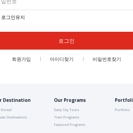
로그인유지
로그인
회원가입
아이디찾기
비밀번호찾기
r Destination
Our Programs
Portfol
 Korea?
Daily City Tours
Portfolio
lar Destinations
Train Programs
Featured Programs